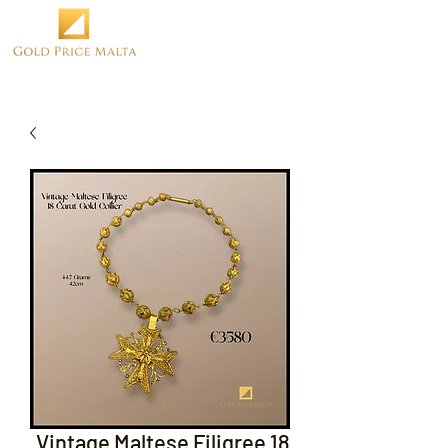
Vintage Maltese Filigree 18